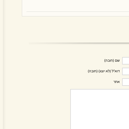
שם (חובה)
דוא"ל (לא יוצג) (חובה)
אתר