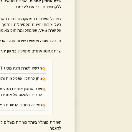
שרת אחסון אתרים
. השירות מתאים במ
ללקחותיהם, ובין אם לעצמם.
כמו כל השרתים הממוקמים בחות השרתי
בעל יציבות וזמינות מקסימלית, ונתמך
על שרת VPS, שמנוהל ומתוחזק באופן המקצועי והאיכותי ביותר.
חברה העושה שימוש בשירות זוכה באפש
שרת אחסון אתרים מתאפיין במגוון יתרונ
הגישה לשרת הינה מסוג ROOT, קרי אפשרות ניהול מלא ועצמאי של השרת
ניתן להתקין אפליקציות ות
שרת אחסון אתרים מגיע 
להגדיר ולשלוט על אתרים ו
תמיכה במסדי הנתונים הפופולריים
השירות מומלץ ביותר כשירות משלים לח
לדוגמה: