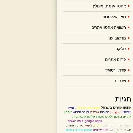
אחסון אתרים מומלץ
דואר אלקטרוני
השוואת אחסון אתרים
מחשוב ענן
סליקה
קידום אתרים
שרת וירטואלי
שרתים
תגיות
אחסון אתרים בישראל
אחסון אתרים 013
דומיין
paypal
מנועי חיפוש
ישראלי
מהירות
שרתים
אחסון
אתרים בחינם ללא פרסומות
סליקה אינטרנטית
אחסון
google apps
אתרים בחינם בעברית
קופה רושמת
קופה רושמת ממוחשבת
יוטיוב
ג'ימייל
אחסון אתרים
פייפאל
מאובטח
חוות שרתים
אחסון אתרים בחינם