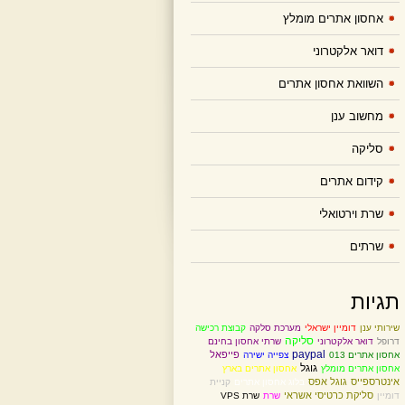
אחסון אתרים מומלץ
דואר אלקטרוני
השוואת אחסון אתרים
מחשוב ענן
סליקה
קידום אתרים
שרת וירטואלי
שרתים
תגיות
שירותי ענן
דומיין ישראלי
מערכת סלקה
קבוצת רכישה
סליקה
דרופל
דואר אלקטרוני
שרתי אחסון בחינם
paypal
פייפאל
אחסון אתרים 013
צפייה ישירה
גוגל
אחסון אתרים מומלץ
אחסון אתרים בארץ
אינטרספייס
גוגל אפס
בלוג אחסון אתרים
קניית
סליקת כרטיסי אשראי
דומיין
שרת
שרת VPS