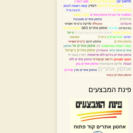
מחשוב ענן
אחסון אתרים בחינם
סאב דומיין
מחשוב
אחסון אתרים חינם
דומיין
עננים
קופה רושמת לעסק
קידום אתרים
צומת האינטרנט הישראלי
תיבות מייל
המלצות על חברות אחסון אתרים
קופה רושמת
ג'ומלה
וורדפרס
רישום דומיין
אחסון אתרים מאובטח
אינטרנט
אחסון חינמי
iPhone
סליקת כרטיסי אשראי
אחסון אתרים SEO
באינטרנט
מהירות
אחסון אתרים
בחינם בישראל
אחסון אתרים בחינם בעברית
פייפל
מנועי חיפוש
יוטיוב
חוות שרתים
ג'ימייל
השוואת
טרנזילה
אחסון אתרים
אחסון חינם
כרטיס אשראי
אחסון אתרים זול
קופה רושמת ממוחשבת
IIX
אחסון
אחסון אתרים בישראל
אתרים איפה כדאי
אינטרויז'ן
אחסון אתרים בחינם ללא פרסומות
דומיין בעברית
google apps
רכישה קבוצתית
אחסון אתרים ללא
הגבלה
סליקה אינטרנטית
אחסון אתרים בזק
אחסון אתרים
אחסון אתרים זמין
שרתים
אחסון אתרים בטוח
איחסון אתרים
טכנולוגיית ענן
פינת המבצעים