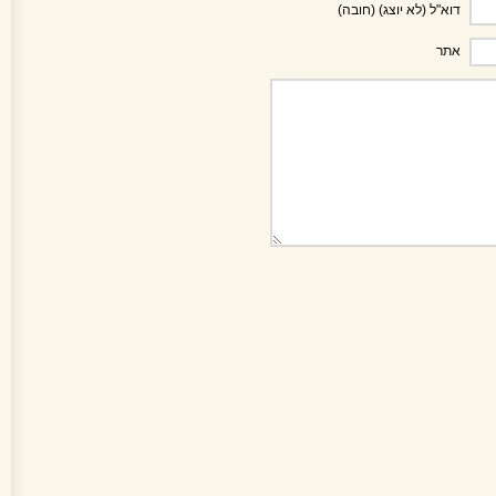
דוא"ל (לא יוצג) (חובה)
אתר